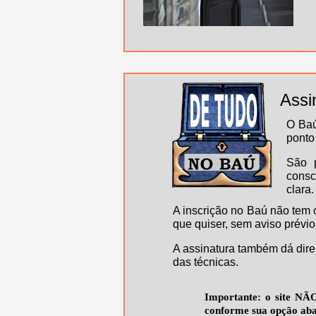
Assi
O Baú
ponto 
São p
consc
clara
A inscrição no Baú não tem 
que quiser, sem aviso prévio
A assinatura também dá dire
das técnicas.
Importante: o site NÃO
conforme sua opção aba